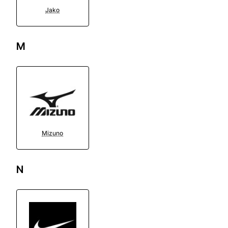
Jako
M
Mizuno
N