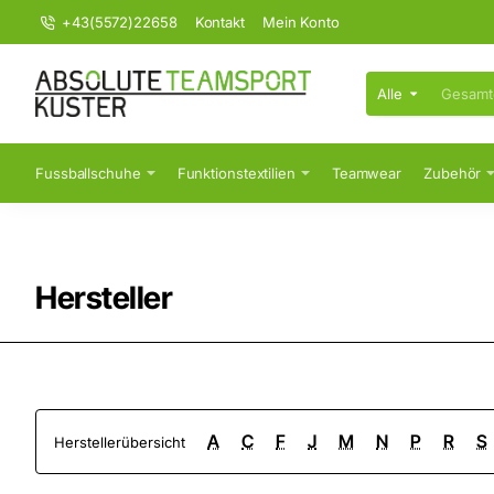
+43(5572)22658
Kontakt
Mein Konto
Alle
Gesamten
Shop
durchsuchen...
Fussballschuhe
Funktionstextilien
Teamwear
Zubehör
Hersteller
A
C
F
J
M
N
P
R
S
Herstellerübersicht