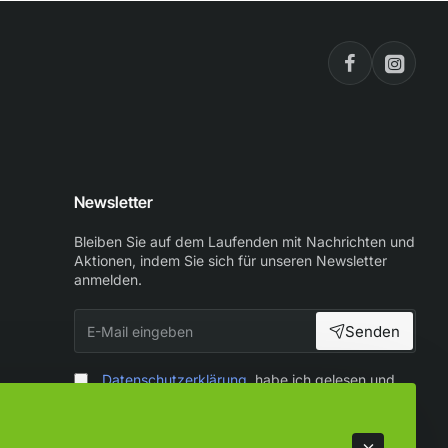
Newsletter
Bleiben Sie auf dem Laufenden mit Nachrichten und
Aktionen, indem Sie sich für unseren Newsletter
anmelden.
E-
Senden
Mail
eingeben
Datenschutzerklärung
habe ich gelesen und
zur Kenntnis genommen