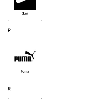
Nike
P
Puma
R