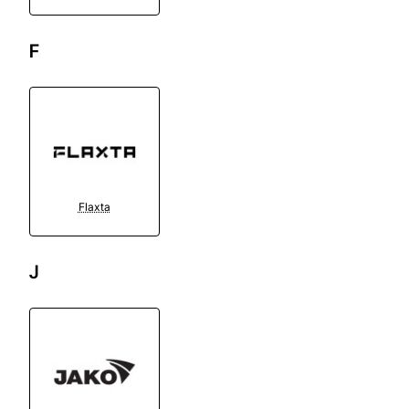
F
Flaxta
J