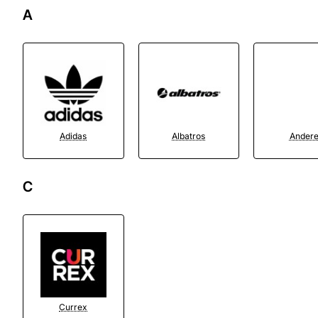
A
Adidas
Albatros
Ander
C
Currex