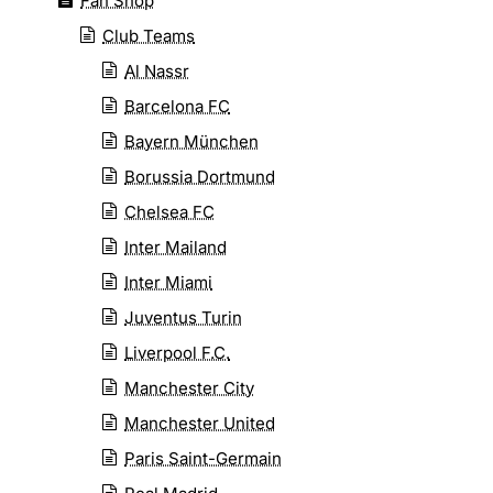
Fan Shop
Club Teams
Al Nassr
Barcelona FC
Bayern München
Borussia Dortmund
Chelsea FC
Inter Mailand
Inter Miami
Juventus Turin
Liverpool F.C.
Manchester City
Manchester United
Paris Saint-Germain