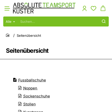
Alle
Suchen...
Seitenübersicht
home
Seitenübersicht
Fussballschuhe
Noppen
Sockenschuhe
Stollen