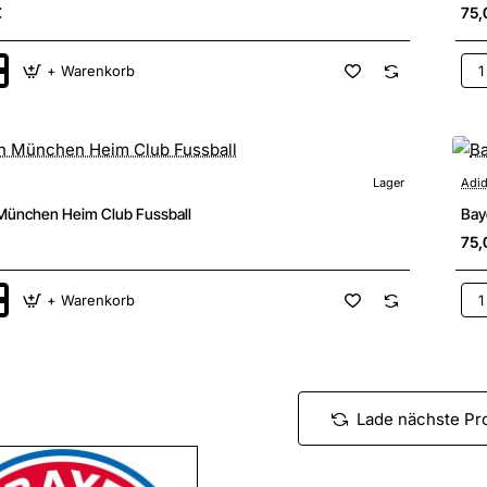
€
75,
+ Warenkorb
Bay
n
Mü
Hei
Kin
Trik
Lager
Adi
München Heim Club Fussball
Bay
75,
+ Warenkorb
Bay
n
Mü
Hei
Kin
Trik
Lade nächste Pr