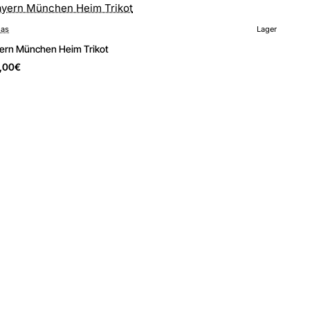
das
Lager
New
ern München Heim Trikot
,00€