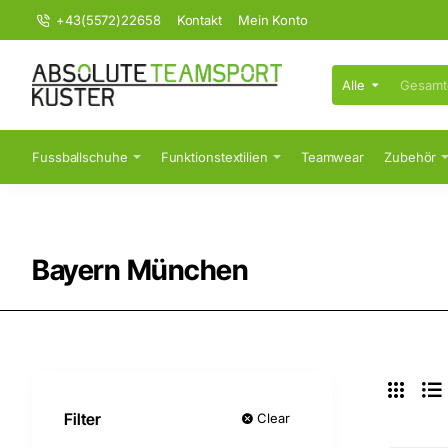
+43(5572)22658
Kontakt
Mein Konto
Alle
Gesamten
Shop
durchsuchen...
Fussballschuhe
Funktionstextilien
Teamwear
Zubehör
Bayern München
Filter
Clear