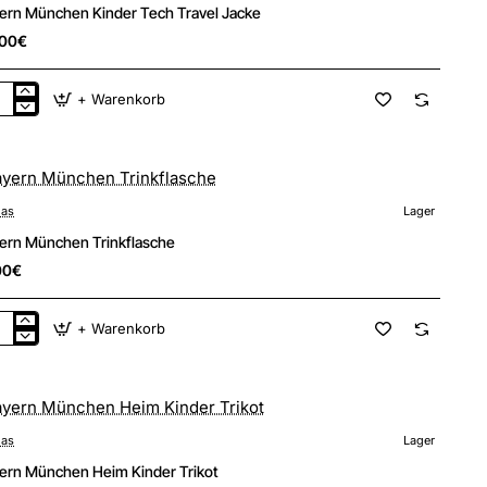
ern München Kinder Tech Travel Jacke
,00€
+ Warenkorb
ern
nchen
der
h
vel
ke
das
Lager
ern München Trinkflasche
00€
+ Warenkorb
ern
nchen
nkflasche
das
Lager
ern München Heim Kinder Trikot