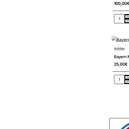
100,00
Bayern
Münche
Heim
Trikot
Adidas
Bayern 
25,00€
Bayern
Münche
Heim
Club
Fussball