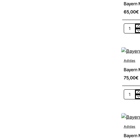
Bayern 
65,00€
Bayern
Münche
Tiro
Kinder
Shirt
Adidas
Bayern 
75,00€
Bayern
Münche
Auswärt
Kinder
Trikot
Adidas
Bayern 