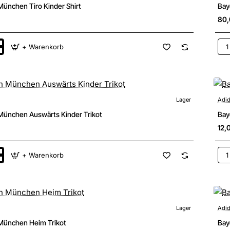
München Tiro Kinder Shirt
Bay
80
+ Warenkorb
Bay
n
Mü
Kin
Tec
Tra
Jac
Lager
Adi
München Auswärts Kinder Trikot
Bay
12,
+ Warenkorb
Bay
n
Mü
s
Tri
Lager
Adi
München Heim Trikot
Bay