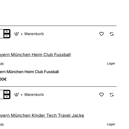
+ Warenkorb
ern
nchen
m
ot
das
Lager
ern München Heim Club Fussball
00€
+ Warenkorb
ern
nchen
m
b
sball
das
Lager