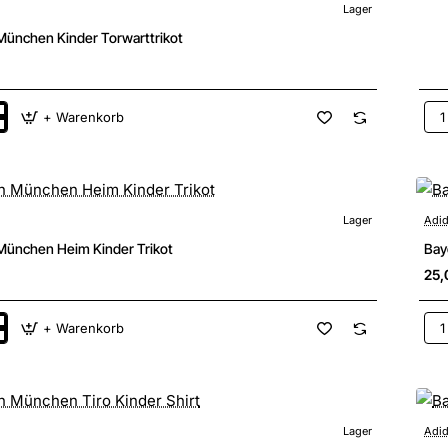
Lager
New
München Kinder Torwarttrikot
+ Warenkorb
Bay
n
Mü
Hei
rikot
Trik
Lager
Adi
New
München Heim Kinder Trikot
Bay
25,
+ Warenkorb
Bay
n
Mü
Hei
Clu
Fus
Lager
Adi