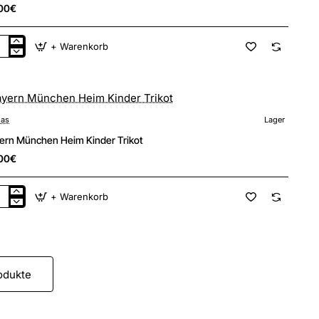
00€
+ Warenkorb
ern
nchen
m
der
ot
das
Lager
ern München Heim Kinder Trikot
00€
+ Warenkorb
ern
nchen
m
der
ot
odukte