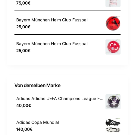
rundet das Ganze ab. Dieses Produkt ist mit
75,00€
100 % recycelten Materialien hergestellt. Die
Wiederverwendung bereits vorhandener
Bayern München Heim Club Fussball
Materialien hilft uns dabei, Müll zu reduzieren,
25,00€
unsere Abhängigkeit von nicht erneuerbaren
Ressourcen einzuschränken und den CO2-
Bayern München Heim Club Fussball
Fußabdruck unserer Produkte zu verringern.
25,00€
Regulär geschnitten
Von derselben Marke
V-Ausschnitt
Adidas Adidas UEFA Champions League Final League Box Fussball JX9101
40,00€
100 % recycelter Polyester (Interlock)
Adidas Copa Mundial
140,00€
AEROREADY