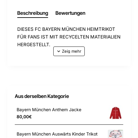
Beschreibung
Bewertungen
DIESES FC BAYERN MÜNCHEN HEIMTRIKOT
FÜR FANS IST MIT RECYCELTEN MATERIALIEN
HERGESTELLT.
Ein klassisches, gestreiftes Heimtrikot – mit
sleekem Twist. Dieses FC Bayern München
Trikot für Kinder und Teens kommt mit einer
Kombi aus drei verschiedenen Rottönen. Dabei
setzen sich die Streifen als Hommage an die
Aus derselben Kategorie
Club-DNA aus winzigen Rauten zusammen. Die
Fan-Version sorgt mit
Bayern München Anthem Jacke
feuchtigkeitsabsorbierender AEROREADY
80,00€
Technologie für ein angenehm trockenes
Tragegefühl und das aufgestickte Vereinslogo
Bayern München Auswärts Kinder Trikot