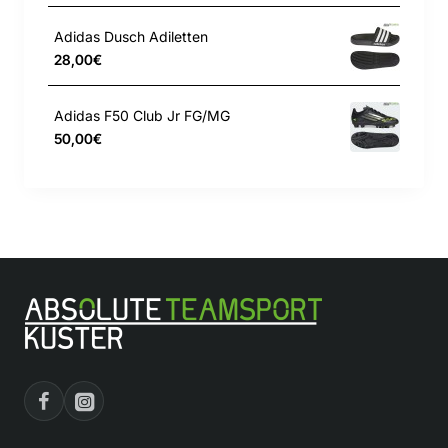
Adidas Dusch Adiletten
Aufgesticktes Vereinslogo des FC Bayern
28,00€
München
Adidas F50 Club Jr FG/MG
„Mia San Mia“-Schriftzug im Nackenbereich
50,00€
Farbe: Red