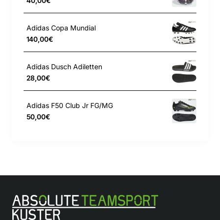
40,00€
HALOSHELL+ Technologie
Adidas Copa Mundial
HALOSKIN Technologie
140,00€
Farbe: Solar Turbo / Core Black / Gold Metallic
Adidas Dusch Adiletten
28,00€
Adidas F50 Club Jr FG/MG
50,00€