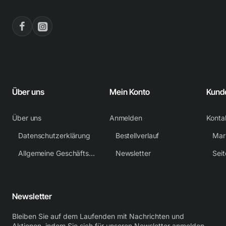
Über uns
Mein Konto
Kund
Über uns
Anmelden
Konta
Datenschutzerklärung
Bestellverlauf
Mar
Allgemeine Geschäftsbedingungen
Newsletter
Sei
Newsletter
Bleiben Sie auf dem Laufenden mit Nachrichten und
Aktionen, indem Sie sich für unseren Newsletter anmelden.