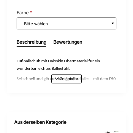
Farbe
Beschreibung
Bewertungen
Fußballschuh mit Haloskin Obermaterial für ein
wunderbar leichtes Ballgefühl.
Sei schnell und gib auf dem Spielfeld alles – mit dem F50
Hyperfast League Fußballschuh für feste Böden. Für
Spieler_innen, die auf schnelle Konter und mutige
Spielzüge stehen. Das flexible und minimalistische
Haloskin Obermaterial sorgt für ein großartiges
Ballgefühl und leichten Tragekomfort. Das funktionale
Aus derselben Kategorie
Haloshell+ High-Performance-Gewebe reduziert das
Gewicht – das macht deine Schnelligkeit aus. Die