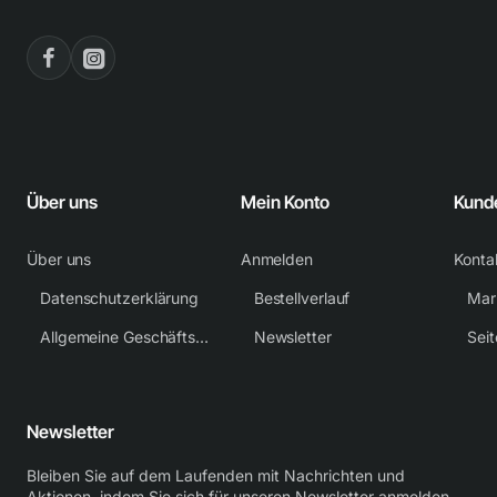
Über uns
Mein Konto
Kund
Über uns
Anmelden
Konta
Datenschutzerklärung
Bestellverlauf
Mar
Allgemeine Geschäftsbedingungen
Newsletter
Sei
Newsletter
Bleiben Sie auf dem Laufenden mit Nachrichten und
Aktionen, indem Sie sich für unseren Newsletter anmelden.