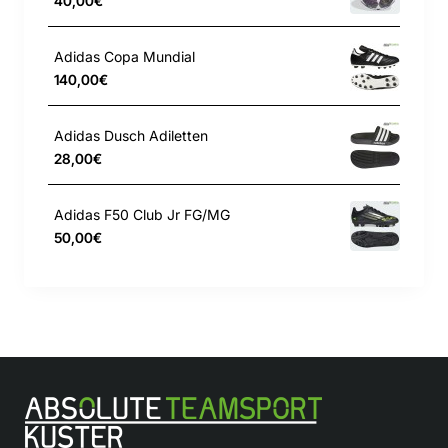
40,00€
POWERSPINE Mittelfuß
Adidas Copa Mundial
STRIKEFRAME Technologie
140,00€
Farbe: Lucid Red / Core Black / Cloud White
Adidas Dusch Adiletten
28,00€
Adidas F50 Club Jr FG/MG
50,00€