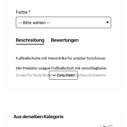
Farbe
Beschreibung
Bewertungen
Fußballschuhe mit Nanostrike für präzise Torschüsse.
Der Predator League Fußballschuh mit umschlagbarer
Zunge für feste Böden ist ideal für Nachwuchstalente,
die auf dem Platz den Ball kontrollieren wollen.
Innovatives Mesh und Treffer-Technologie geben
Selbstvertrauen unterstützen beim Torschuss.
Nanostrike: neue Synergie zwischen Passform- und
Grip-Technologie. Das Obermaterial aus Mesh ist
Aus derselben Kategorie
besonders weich und leicht. Das integrierte haptische
Overlay sorgt für höhere Schusspräzision. Strikeframe: