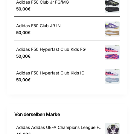
Adidas F50 Club Jr FG/MG
Leichte, durchgehende Platte mit optimalem Grip für
50,00€
mehr Tore. Powerspine: Die legendäre Predator
Technologie für Stabilität im Mittelfußbereich, für mehr
Adidas F50 Club JR IN
Power beim Torschuss. Die typische, umschlagbare
50,00€
Predator Zunge sorgt für eine glatte Schussfläche, die
bei jeder Bewegung Komfort und Präzision bietet. Mit
Adidas F50 Hyperfast Club Kids FG
adidas sind junge Sportler_innen bestens für höchste
50,00€
Performance ausgerüstet.
Adidas F50 Hyperfast Club Kids IC
Reguläre Passform
50,00€
Schnürsenkel
Obermaterial aus Synthetik und Textil
Einlegesohle aus Textil
Von derselben Marke
Synthetik-Außensohle
Adidas Adidas UEFA Champions League Final League Box Fussball JX9101
NANOSTRIKE Technologie