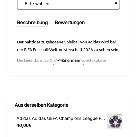
Beschreibung
Bewertungen
Der nahtlose zugelassene Spielball von adidas wird bei
der FIFA Fussball-Weltmeisterschaft 2026 zu sehen sein.
Die legendäre „La Ola“-Welle ist ein spektakulärer
Anblick, der zum ersten Mal bei Sportveranstaltungen in
ganz Amerika zu sehen war; jetzt hat sie das fließende,
aus vier Einsätzen bestehende Design des adidas
Trionda Pro Ball inspiriert. Der offizielle Fußball der FIFA
Fussball-Weltmeisterschaft 2026 hat eine nahtlose
Aus derselben Kategorie
Oberfläche mit einer auffälligen Textur und strategisch
platzierten Prägungen für optimale Präzision und
Adidas Adidas UEFA Champions League Final League Box Fussball JX9101
Stabilität im Flug. Kräftige Farben und markante
40,00€
nationale Symbole repräsentieren die drei