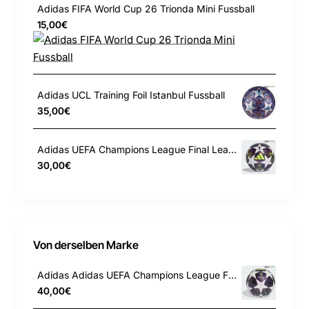
Gastgeberländer des Turniers.
Adidas FIFA World Cup 26 Trionda Mini Fussball
15,00€
100 % Polyurethan
Thermisch geklebte, nahtlose Konstruktion
Hochwertige Butyl-Blase
Adidas UCL Training Foil Istanbul Fussball
Entspricht dem FIFA Quality Pro Standard
35,00€
Aufgedrucktes Logo der FIFA Fußball-Weltmeisterschaft
2026
Adidas UEFA Champions League Final League J290 Fussball
30,00€
Ball vor Gebrauch aufpumpen
Farbe: White / Solar Blue / Hi-Res Red / Flash Lime
Von derselben Marke
Adidas Adidas UEFA Champions League Final League Box Fussball JX9101
40,00€