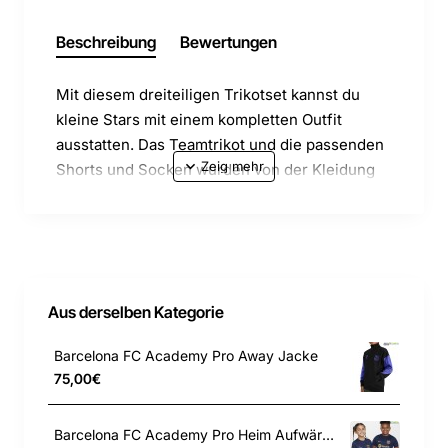
Beschreibung
Bewertungen
Mit diesem dreiteiligen Trikotset kannst du
kleine Stars mit einem kompletten Outfit
ausstatten. Das Teamtrikot und die passenden
Shorts und Socken wurden von der Kleidung
der Profis inspiriert. Es besteht aus leichtem,
schweißableitendem Material und sorgt damit
für Tragekomfort beim Krabbeln oder Spielen.
Aus derselben Kategorie
Barcelona FC Academy Pro Away Jacke
Die Nike Dri-FIT-Technologie leitet Schweiß
75,00€
von der Haut weg, wodurch er schnell
verdunstet, und ermöglicht so trockenen
Tragekomfort.
Barcelona FC Academy Pro Heim Aufwärmtrikot