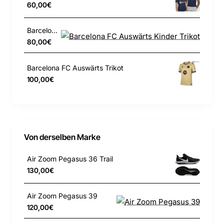
60,00€
Das atmungsaktive Strickmaterial sorgt für ein
Barcelona FC Auswärts Kinder Trikot
weiches und geschmeidiges Tragegefühl.
80,00€
Das Replica-Design basiert auf der
Barcelona FC Auswärts Trikot
Spielkleidung der Profis.
100,00€
100% Polyester
Von derselben Marke
Air Zoom Pegasus 36 Trail
130,00€
Air Zoom Pegasus 39
120,00€