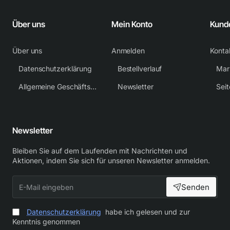
Über uns
Mein Konto
Kund
Über uns
Anmelden
Konta
Datenschutzerklärung
Bestellverlauf
Mar
Allgemeine Geschäftsbedingungen
Newsletter
Sei
Newsletter
Bleiben Sie auf dem Laufenden mit Nachrichten und
Aktionen, indem Sie sich für unseren Newsletter anmelden.
E-
Senden
Mail
eingeben
Datenschutzerklärung
habe ich gelesen und zur
Kenntnis genommen