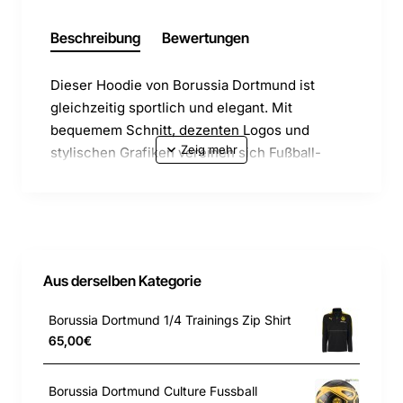
Beschreibung
Bewertungen
Dieser Hoodie von Borussia Dortmund ist
gleichzeitig sportlich und elegant. Mit
bequemem Schnitt, dezenten Logos und
stylischen Grafiken vereinen sich Fußball-
Fashion und zeitgenössische Kultur.
Mit Jersey gefütterte zweiteilige Kapuze mit
außen liegenden Zugbändern zur individuellen
Anpassung
Aus derselben Kategorie
Borussia Dortmund 1/4 Trainings Zip Shirt
Street-Art-Grafiken, inspiriert von der
65,00€
Spielerkleidung von Borussia Dortmund
Borussia Dortmund Culture Fussball
Offizielles Logo von Borussia Dortmund und