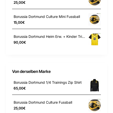
25,00€
PUMA No. 1 Logo auf der Vorderseite
Borussia Dortmund Culture Mini Fussball
Kontrastierende, sich wiederholende PUMA
15,00€
Wortmarke auf gerippten Einsätzen auf den
Schultern
Borussia Dortmund Heim Erw. + Kinder Trikot
90,00€
Einsaetze: 96% Baumwolle, 4% Elasthan
Kapuzenfutter: 100% Baumwolle
Von derselben Marke
Obermaterial: 32% Polyester, 68% Baumwolle
Borussia Dortmund 1/4 Trainings Zip Shirt
65,00€
Style: 758109_02
Borussia Dortmund Culture Fussball
Farbe: Puma Black-Cyber Yellow
25,00€