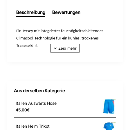
Beschreibung
Bewertungen
Ein Jersey mit integrierter feuchtigkeitsableitender
Climacool-Technologie für ein kühles, trockenes
Tragegefühl.
Das Italy Heimtrikot ist eine Hommage an das
italienische Fußballerbe und soll die nächste Generation
von Spieler_innen inspirieren. Mit seinen kräftigen
Akzenten ist dieses Trikot eine Hommage an die
traditionsreiche Geschichte des Federazione Italiana
Aus derselben Kategorie
Giuoco Calcio (FIGC) und damit ein Must-have junge
Fußballfans. Das integrierte Climacool-Material leitet
Italien Auswärts Hose
den Schweiß ab und sorgt für ein kühles, trockenes und
45,00€
angenehmes Tragegefühl, damit sich dein Kind auch bei
intensiven Spielen konzentriert und bereit fühlt. Die
Italien Heim Trikot
Interlock-Konstruktion sorgt für Strapazierfähigkeit und