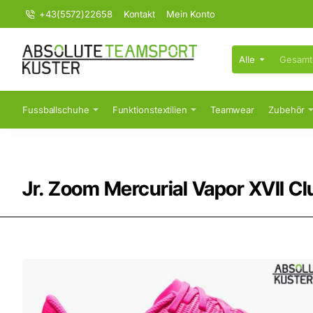
+43(5572)22658
Kontakt
Mein Konto
Alle
Gesamten
Shop
durchsuchen...
Fussballschuhe
Funktionstextilien
Teamwear
Zubehör
Jr. Zoom Mercurial Vapor XVII C