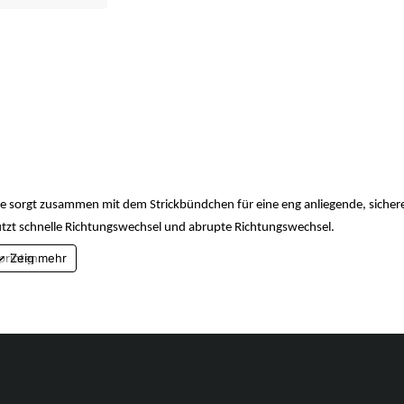
New
Sohle sorgt zusammen mit dem Strickbündchen für eine eng anliegende, sicher
tützt schnelle Richtungswechsel und abrupte Richtungswechsel.
printen.
sen und Naturrasen. Konische Stollen erleichtern das Abrollen und Drehen.