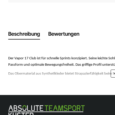
Beschreibung
Bewertungen
Der Vapor 17 Club ist für schnelle Sprints konzipiert. Seine leichte 
Passform und optimale Bewegungsfreiheit. Das griffige Profil unters
Das Obermaterial aus Synthetikleder bietet Strapazierfähigkeit beim S
Die leichte Sohle ermöglicht explosive Antritte auf engstem Raum.
Die Chevron-Stollen an Ferse und Vorfuß bieten Traktion auf Kunstra