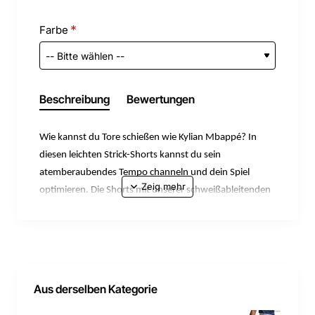
Farbe
Beschreibung
Bewertungen
Wie kannst du Tore schießen wie Kylian Mbappé? In
diesen leichten Strick-Shorts kannst du sein
atemberaubendes Tempo channeln und dein Spiel
optimieren. Die Shorts mit unserer schweißableitenden
Dri-FIT-Technologie sorgen auch in temporeichen
Spielen für Kühlung.
Nike Dri-FIT-Technologie leitet Schweiß von der Haut ab,
Aus derselben Kategorie
wodurch er schneller verdunstet, und ermöglicht so
trockenen Tragekomfort.