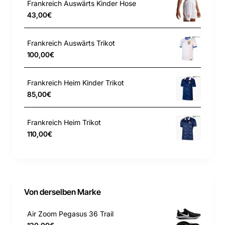
Frankreich Auswärts Kinder Hose
43,00€
Ein elastischer Bund mit Kordelzug innen sorgt für eine
perfekte Passform.
Frankreich Auswärts Trikot
Mesh-Seiteneinsätze und Mesh am Saum sorgen für
100,00€
Atmungsaktivität.
Body/Mesh: 100 % Polyester
Frankreich Heim Kinder Trikot
85,00€
Maschinenwäsche
Importiert
Frankreich Heim Trikot
Gezeigte Farbe: Blue Void/Blue Void/Vivid
110,00€
Purple/Metallic Gold
Von derselben Marke
Air Zoom Pegasus 36 Trail