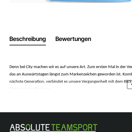
Beschreibung
Bewertungen
Denn bei City machen wir es auf unsere Art. Zum ersten Mal in der Ver
das an Auswärtstagen längst zum Markenzeichen geworden ist. Kombi
nächste Generation, verbindet es unsere Vergangenheit mit dem Blick 
Platz und abseits davon.
KOMFORT: Feuchtigkeitsableitende dryCELL Technologie sorgt dafür, d
Als Teil des RE:FIBRE-Programms ist dieses Kleidungsstück zu mindes
Materialien hergestellt