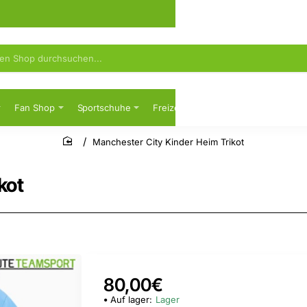
Fan Shop
Sportschuhe
Freizeit
Sicherheitsschuhe
Manchester City Kinder Heim Trikot
home
kot
80,00€
Auf lager:
Lager