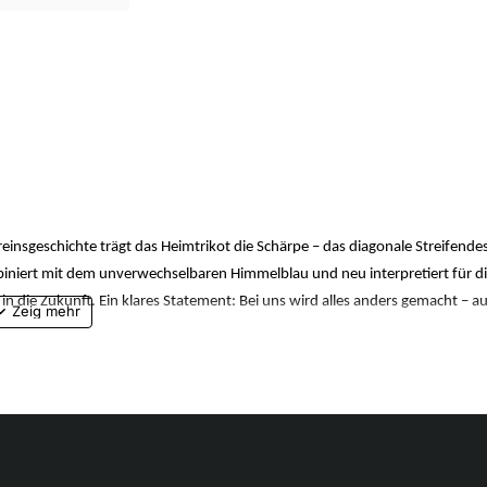
einsgeschichte trägt das Heimtrikot die Schärpe – das diagonale Streifendes
niert mit dem unverwechselbaren Himmelblau und neu interpretiert für d
in die Zukunft. Ein klares Statement: Bei uns wird alles anders gemacht – a
ass du trocken bleibst und dich wohl fühlst
tens 95 % aus Recyclingmaterial von Textilabfällen und anderen gebrauchte