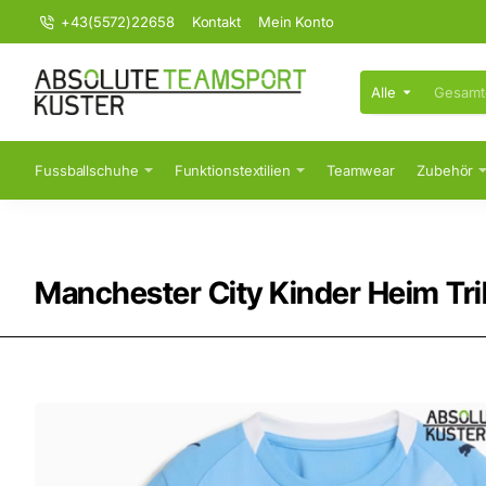
+43(5572)22658
Kontakt
Mein Konto
Alle
Gesamten
Shop
durchsuchen...
Fussballschuhe
Funktionstextilien
Teamwear
Zubehör
Manchester City Kinder Heim Tri