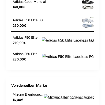
Adidas Copa Mundial
jeder Spielsituation stabil zu bleiben.
140,00€
Schnapp dir die Mizuno Morelia Neo IV Beta Japan FG
und erlebe, wie sich die Qualität von Mizuno in deinem
Adidas F50 Elite FG
Spiel bemerkbar macht. Du wirst den Unterschied auf
260,00€
dem Platz spüren!
Adidas F50 Elite Laceless FG
Hauptfarbe: Weiß
270,00€
Technologie: Ballkontrolle, Komfortabel, Griffigkeit
Adidas F50 Elite Laceless FG
Obermaterial: Känguruleder
280,00€
Von derselben Marke
Mizuno Ellenbogenschoner
16,00€