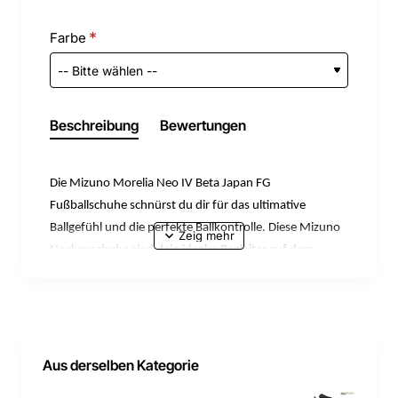
Farbe
Beschreibung
Bewertungen
Die Mizuno Morelia Neo IV Beta Japan FG
Fußballschuhe schnürst du dir für das ultimative
Ballgefühl und die perfekte Ballkontrolle. Diese Mizuno
Nockenschuhe sind dein idealer Begleiter auf dem
Rasen, wenn du deine Skills im Spiel zeigen willst.
Dank der griffigen Oberfläche hast du die volle Kontrolle
über den Ball, egal ob beim Dribbeln oder beim
Passspiel. Der niedrige Schnitt sorgt für ein natürliches
Aus derselben Kategorie
Tragegefühl und lässt dich blitzschnell über den Platz
flitzen. Die gute Traktion gibt dir den nötigen Halt, um in