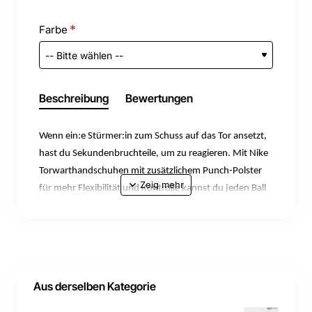
Farbe
Beschreibung
Bewertungen
Wenn ein:e Stürmer:in zum Schuss auf das Tor ansetzt,
hast du Sekundenbruchteile, um zu reagieren. Mit Nike
Torwarthandschuhen mit zusätzlichem Punch-Polster
für mehr Flexibilität und Kontrolle kannst du jeden Ball
abwehren. Flexibler Stretch-Strick, der sich an den
Handrücken anpasst, sorgt für eine ideale Passform,
damit du immer für deinen nächsten heldenhaften
Einsatz bereit bist.
Aus derselben Kategorie
Der weiche 3 mm dicke Schaumstoff sorgt für