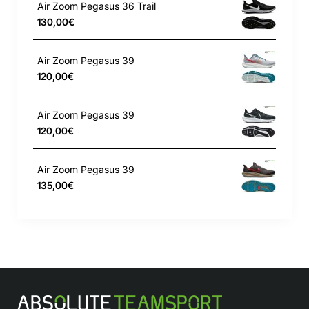
Air Zoom Pegasus 36 Trail
130,00€
Handwäsche
Air Zoom Pegasus 39
Importiert
120,00€
Gezeigte Farbe: Schwarz/Weiß/Weiß
Air Zoom Pegasus 39
120,00€
Air Zoom Pegasus 39
135,00€