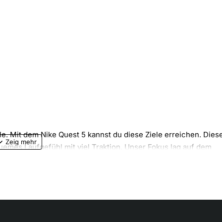
. Mit dem Nike Quest 5 kannst du diese Ziele erreichen. Dies
uemes Laufgefühl mit viel Traktion. Unser Fokus lag auf dem
en besseren Übergang von der Ferse zu den Zehen hinzugefügt
ives Tragegefühl. Das Mesh wurde basierend auf Feedback von