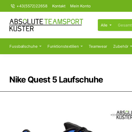
+43(5572)22658
Kontakt
Mein Konto
Alle
Gesamten
Shop
durchsuchen...
Fussballschuhe
Funktionstextilien
Teamwear
Zubehör
Nike Quest 5 Laufschuhe