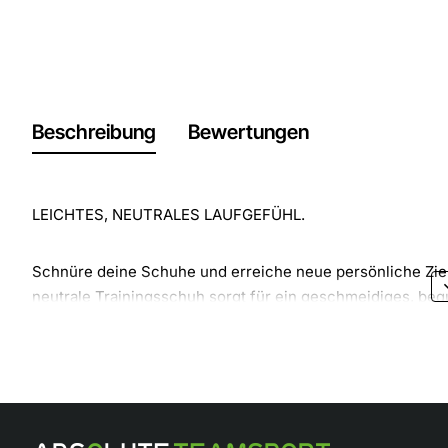
Beschreibung
Bewertungen
LEICHTES, NEUTRALES LAUFGEFÜHL.
Schnüre deine Schuhe und erreiche neue persönliche Ziele
neutrale Trainingsschuh sorgt für ein geschmeidiges, beq
Schaumstoff und wir haben zusätzliche Dämpfung für ein
Kühlend, leicht, schnell
Mesh im Obermaterial sorgt für ein leichtes, atmungsakt