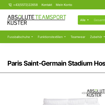
+43(5572)22658
Kontakt
Mein Konto
Alle
Gesamten
Shop
durchsuchen...
Fussballschuhe
Funktionstextilien
Teamwear
Zubehör
Paris Saint-Germain Stadium Ho