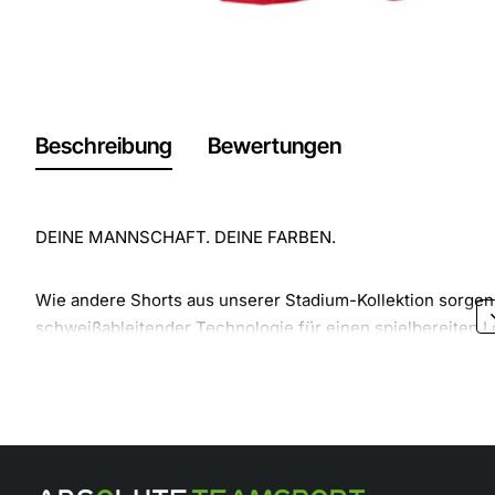
Beschreibung
Bewertungen
DEINE MANNSCHAFT. DEINE FARBEN.
Wie andere Shorts aus unserer Stadium-Kollektion sorgen
schweißableitender Technologie für einen spielbereiten L
besteht zu 100 % aus recyceltem Polyester.
Bleib trocken
Die Nike Dri-FIT-Technologie leitet Schweiß von der Haut