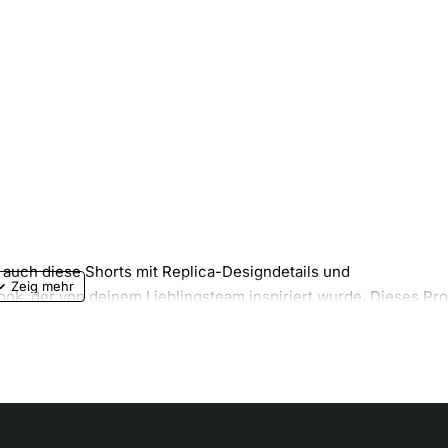
 auch diese Shorts mit Replica-Designdetails und
ook, der von deinem Lieblingsteam inspiriert wurde. Dieses Pr
 weg, wodurch er schnell verdunstet, und ermöglicht so trocke