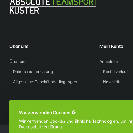
Tragekomfort.
Inspiration auf Profiniveau
Das Replica-Design basiert auf den Spieloutfits der Profis
Über uns
Mein Konto
Über uns
Anmelden
Schmale Passform für ein körpernahes Tragegefühl
Datenschutzerklärung
Bestellverlauf
Allgemeine Geschäftsbedingungen
Newsletter
100 % Polyester
Maschinenwäsche
Wir verwenden Cookies 🍪
Wir verwenden Cookies und ähnliche Technologien, um Ihr B
Importiert
Datenschutzerklärung
.