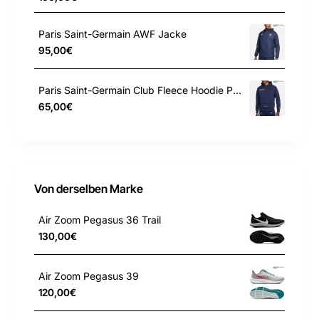
Die Nike Dri-FIT-Technologie leitet Schweiß
von der Haut weg, wodurch er schnell
Paris Saint-Germain AWF Jacke
verdunstet, und ermöglicht so trockenen
95,00€
Tragekomfort.
Paris Saint-Germain Club Fleece Hoodie Pullover
Repräsentiere PSG
65,00€
Mit dem unverkennbaren Wappen und den
Farben zeigst du deinen Stolz auf Paris, egal
wo du gerade unterwegs bist.
Von derselben Marke
Air Zoom Pegasus 36 Trail
130,00€
Schmale Passform für ein körpernahes
Air Zoom Pegasus 39
Tragegefühl
120,00€