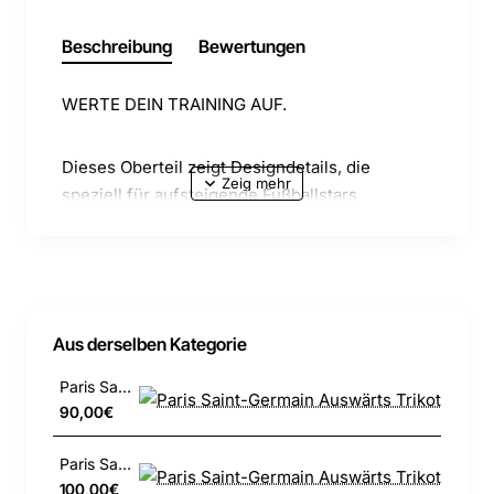
Beschreibung
Bewertungen
WERTE DEIN TRAINING AUF.
Dieses Oberteil zeigt Designdetails, die
speziell für aufsteigende Fußballstars
entwickelt wurden. Die schmale,
stromlinienförmige Passform stellt sicher, dass
nichts zwischen dich und den Ball kommt.
Schweißableitende Technologie hält dich kühl
und konzentriert, damit du deine Fähigkeiten
Aus derselben Kategorie
verbessern kannst. Dieses Produkt besteht zu
100 % aus recyceltem Polyester.
Paris Saint-Germain Auswärts Trikot
90,00€
Bleib kühl
Paris Saint-Germain Auswärts Trikot
100,00€