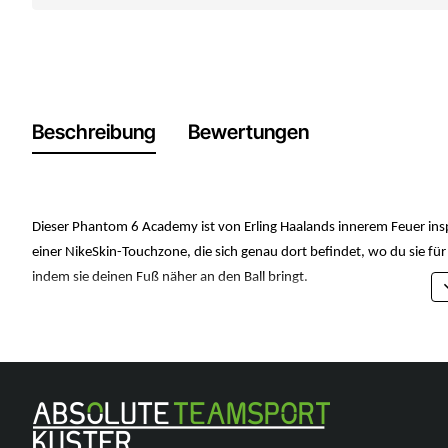
Beschreibung
Bewertungen
Dieser Phantom 6 Academy ist von Erling Haalands innerem Feuer inspir
einer NikeSkin-Touchzone, die sich genau dort befindet, wo du sie für 
indem sie deinen Fuß näher an den Ball bringt.
Hinter dem Design
Die innere Flamme beginnt mit dem Blau an Ferse und Rumpf und symbol
Das Blau geht in Rot und Gelb über und verkörpert Erlings Psyche und b
werden.