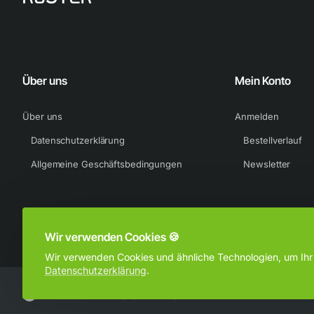
Verbessertes Ballgefühl
Eine erweiterte NikeSkin-Touchzone mit speziellem Mesh bringt deine
Passen, selbst bei Nässe und Trockenheit.
Über uns
Mein Konto
Traktion für das Feld
Über uns
Anmelden
Das strategisch im Vorfußbereich platzierte, kreisförmige Cyclone 3
Datenschutzerklärung
Bestellverlauf
Allgemeine Geschäftsbedingungen
Newsletter
Natürliche Passform
Ein neuer Schuhrahmen sorgt für eine natürlichere Passform, insbeso
Ball für noch bessere Stollen-Ball-Schläge.
Wir verwenden Cookies 🍪
Wir verwenden Cookies und ähnliche Technologien, um Ihr B
Für Natur- und Kunstrasen geeignet
Datenschutzerklärung
.
Gepolsterte Einlegesohle
Urheberrecht © 2024, Sportkuster, Alle Rechte vorbehalten.
Abbildung: Laser Orange/Blue Void/Lemon Venom