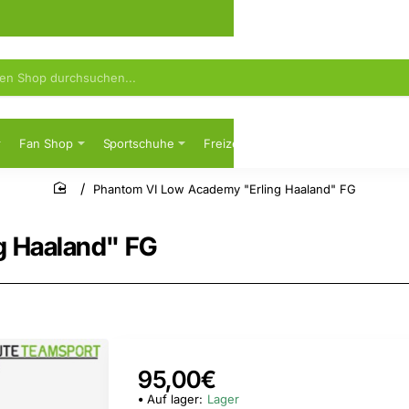
Fan Shop
Sportschuhe
Freizeit
Sicherheitsschuhe
Phantom VI Low Academy "Erling Haaland" FG
home
g Haaland" FG
95,00€
Auf lager:
Lager