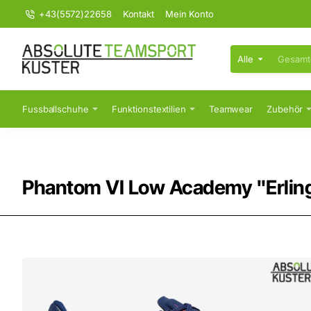
+43(5572)22658
Kontakt
Mein Konto
Alle
Gesamten
Shop
durchsuchen...
Fussballschuhe
Funktionstextilien
Teamwear
Zubehör
Phantom VI Low Academy "Erlin