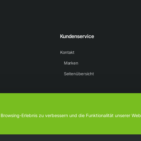
n Fuß näher an den Ball. Das bedeutet bessere Kontrolle beim Dribbling un
Kundenservice
Kontakt
60-Traktionsmuster unterstützt dich beim Aufsetzen und schnellen Drehen.
Marken
Seitenübersicht
ndere im Zehenbereich. Er passt sich deinem Fuß an und bringt dich näher 
rowsing-Erlebnis zu verbessern und die Funktionalität unserer Webs