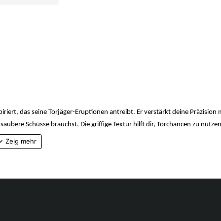
iert, das seine Torjäger-Eruptionen antreibt. Er verstärkt deine Präzision 
saubere Schüsse brauchst. Die griffige Textur hilft dir, Torchancen zu nutzen
isiert Erlings Gelassenheit, wenn er sich in der Hitze des Gefechts beruhi
etont gleichzeitig den hellsten Teil des Schuhs, wo die meisten Tore erzielt