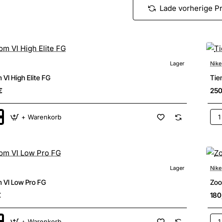
Lade vorherige P
Lager
Nike
New
VI High Elite FG
Tie
€
250
+ Warenkorb
m
Tie
Mae
Elit
FG
Lager
Nike
New
 VI Low Pro FG
Zoo
€
180
+ Warenkorb