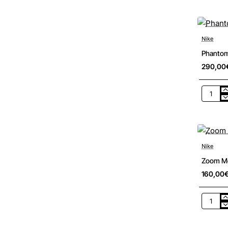
Vapor
XVII
Elite
FG
Nike
Phantom 
290,00
Phanto
VI
High
Elite
FG
Nike
Zoom Mer
160,00
Zoom
Mercuria
Vapor