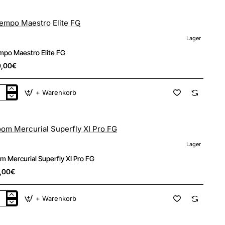
ademy
/MG
Lager
New
mpo Maestro Elite FG
0,00€
+ Warenkorb
mpo
stro
e
Lager
New
m Mercurial Superfly XI Pro FG
,00€
+ Warenkorb
om
curial
erfly