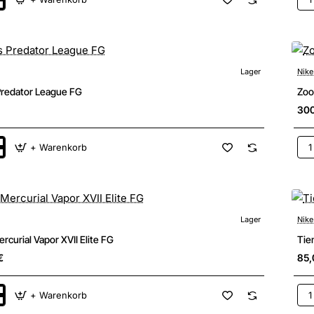
m
Zo
Mer
Sup
XI
Pro
FG
Lager
Nike
New
Predator League FG
Zoo
30
+ Warenkorb
Zo
r
Mer
Sup
XI
Elit
FG
Lager
Nike
New
curial Vapor XVII Elite FG
Tie
€
85,
+ Warenkorb
Tie
l
Mae