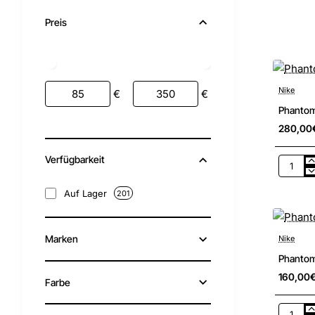
Preis
Nike
€
€
Phantom 
280,00
Verfügbarkeit
Phanto
VI
High
Auf Lager
201
Elite
FG
Marken
Nike
Phantom
160,00
Farbe