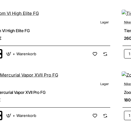
Ac
FG
Lager
Nike
New
VI High Elite FG
Tie
€
26
+ Warenkorb
m
Tie
Mae
Elit
FG
Lager
Nike
New
curial Vapor XVII Pro FG
Zoo
€
180
+ Warenkorb
Zo
l
Mer
Sup