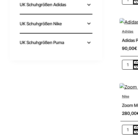
Phanto
UK Schuhgrößen Adidas
VI
Low
Pro
FG
UK Schuhgrößen Nike
Adidas
Adidas 
UK Schuhgrößen Puma
90,00€
Adidas
Predato
League
FG
Nike
Zoom Mer
280,00
Zoom
Mercuria