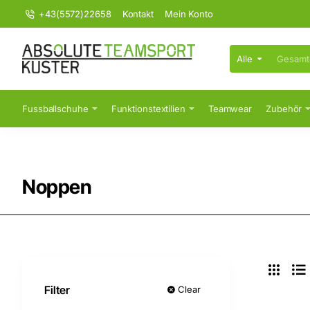
+43(5572)22658
Kontakt
Mein Konto
Alle
Gesamten
Shop
durchsuchen...
Fussballschuhe
Funktionstextilien
Teamwear
Zubehör
Noppen
Filter
Clear