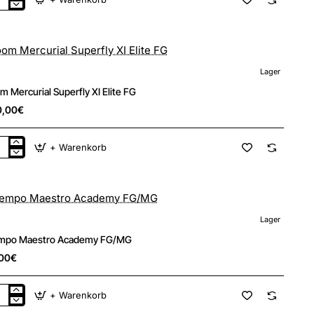
om
curial
erfly
Lager
New
m Mercurial Superfly XI Elite FG
🔥 Bestseller
0,00€
+ Warenkorb
om
curial
erfly
e
Lager
New
mpo Maestro Academy FG/MG
00€
+ Warenkorb
mpo
stro