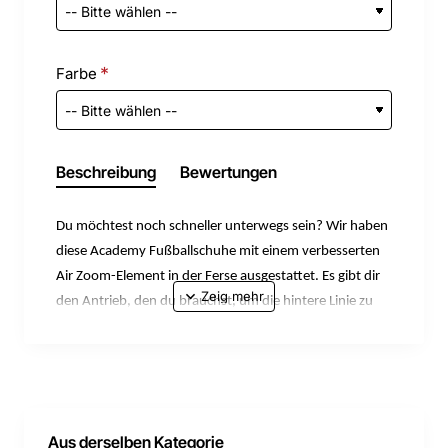
Farbe
Beschreibung
Bewertungen
Du möchtest noch schneller unterwegs sein? Wir haben
diese Academy Fußballschuhe mit einem verbesserten
Air Zoom-Element in der Ferse ausgestattet. Es gibt dir
den Antrieb, den du brauchst, um die hintere Linie zu
durchbrechen. Das Ergebnis ist der reaktionsfreudigste
Mercurial, den wir je entwickelt haben. So kannst du
ganz einfach das Tempo während des gesamten Spiels
bestimmen.
Das Obermaterial besteht aus NikeSkin mit
Aus derselben Kategorie