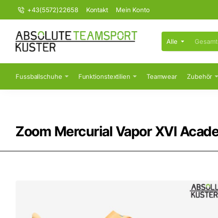
+43(5572)22658
Kontakt
Mein Konto
Alle
Gesamten
Shop
durchsuchen...
Fussballschuhe
Funktionstextilien
Teamwear
Zubehör
Zoom Mercurial Vapor XVI Acad