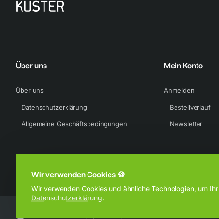
Die Gummi-Außensohle sorgt für multidirektionale Traktion auf der St
Eng anliegende Passform
Wir haben das elastische Mesh der vorherigen Generation zu einem 
Über uns
Mein Konto
Für den Einsatz auf Hart- und Hallenplätzen und auf der Straße
Über uns
Anmelden
Gepolsterte Einlegesohle
Datenschutzerklärung
Bestellverlauf
Gezeigte Farbe: Melon Tint/Igloo/Neo Turquoise
Allgemeine Geschäftsbedingungen
Newsletter
Wir verwenden Cookies 🍪
Wir verwenden Cookies und ähnliche Technologien, um Ihr B
Datenschutzerklärung
.
Urheberrecht © 2024, Sportkuster, Alle Rechte vorbehalten.