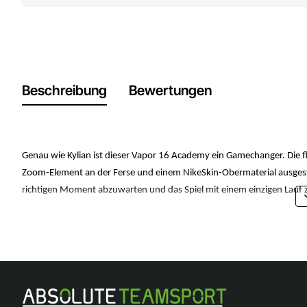
Beschreibung
Bewertungen
Genau wie Kylian ist dieser Vapor 16 Academy ein Gamechanger. Die fli
Zoom-Element an der Ferse und einem NikeSkin-Obermaterial ausgesta
richtigen Moment abzuwarten und das Spiel mit einem einzigen Lauf 
Ballgefühl mit Barefoot-Gefühl
Das Obermaterial besteht aus NikeSkin mit eingebetteten Chevrons, die
Schnelle Traktion