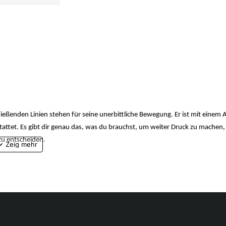
eßenden Linien stehen für seine unerbittliche Bewegung. Er ist mit einem A
ttet. Es gibt dir genau das, was du brauchst, um weiter Druck zu machen,
zu entscheiden.
 für Ballkontrolle sorgen und dir ein barfußähnliches Fußballgefühl vermit