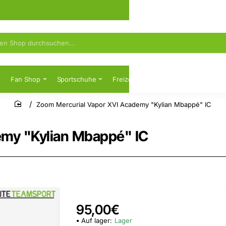
Fan Shop
Sportschuhe
Freizeit
Sicherheitsschuhe
Zoom Mercurial Vapor XVI Academy "Kylian Mbappé" IC
home
emy "Kylian Mbappé" IC
95,00€
Auf lager:
Lager