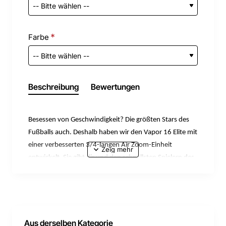
Farbe
Beschreibung
Bewertungen
Besessen von Geschwindigkeit? Die größten Stars des
Fußballs auch. Deshalb haben wir den Vapor 16 Elite mit
einer verbesserten 3/4-langen Air Zoom-Einheit
entwickelt. Sie gibt dir und den schnellsten Spielern des
Sports das nötige Antrittsgefühl, um die gegnerische
Abwehr zu durchbrechen. Die beruhigenden Details
dieser Version helfen dir, vor dem wichtigsten Moment
des Jahres den Kopf frei zu bekommen.
Aus derselben Kategorie
Willkommen in der Ruhe vor dem Sturm. Mit