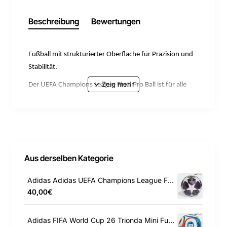
Beschreibung
Bewertungen
Fußball mit strukturierter Oberfläche für Präzision und
Stabilität.
Der UEFA Champions League Final Pro Ball ist für alle
gemacht, die beim Fußballspiel Präzision und Leistung
erwarten und ihre Technik verbessern möchten.
Hochwertige Materialien in Hülle, Verstärkung und Blase
sorgen für erstklassige Matchball-Performance. Die
strukturierte Oberfläche bietet eine verbesserte
Aus derselben Kategorie
Flugstabilität und Präzision und gibt dir bei jedem
Ballkontakt starkes Selbstvertrauen. Zudem
Adidas Adidas UEFA Champions League Final League Box Fussball JX9101
gewährleistet die thermisch geklebte, nahtlose
40,00€
Oberfläche eine berechenbarere Flugbahn, ein
saubereres Ballgefühl und eine geringere
Adidas FIFA World Cup 26 Trionda Mini Fussball
Wasseraufnahme, sodass du dich bei