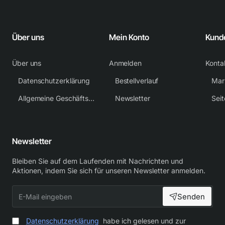
Über uns
Mein Konto
Kund
Über uns
Anmelden
Konta
Datenschutzerklärung
Bestellverlauf
Mar
Allgemeine Geschäftsbedingungen
Newsletter
Sei
Newsletter
Bleiben Sie auf dem Laufenden mit Nachrichten und
Aktionen, indem Sie sich für unseren Newsletter anmelden.
E-
Senden
Mail
eingeben
Datenschutzerklärung
habe ich gelesen und zur