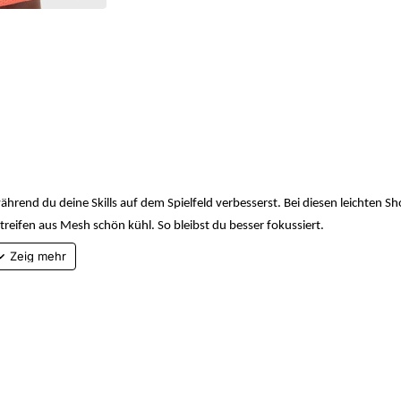
hrend du deine Skills auf dem Spielfeld verbesserst. Bei diesen leichten Sh
treifen aus Mesh schön kühl. So bleibst du besser fokussiert.
r verdunstet, und hält dich so angenehm trocken.
erstellbare Passform.