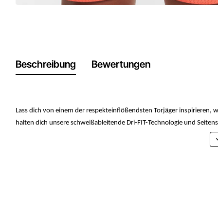
Beschreibung
Bewertungen
Lass dich von einem der respekteinflößendsten Torjäger inspirieren, wä
halten dich unsere schweißableitende Dri-FIT-Technologie und Seitens
Dri-FIT-Technologie leitet Schweiß von der Haut ab, damit er schnelle
Der elastische Bund mit Kordelzug innen ermöglicht eine individuell v
Die Mesh-Einsätze an den Seiten sorgen für mehr Atmungsaktivität.
Body/Mesh: 100 % Polyester