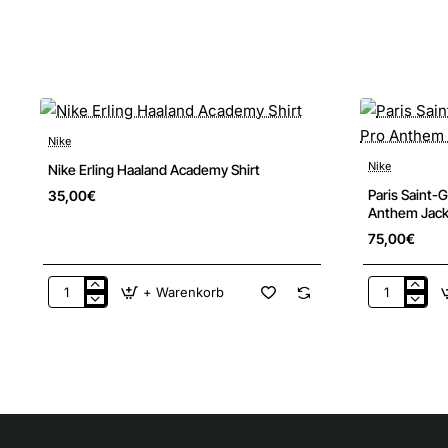
Maschinenwäsche
Importiert
Gezeigte Farbe: Light Wild Mango/Light Wild Mango/Orange Pulse
Nike
Nike
Nike Erling Haaland Academy Shirt
Paris Saint-
35,00€
Anthem Jac
75,00€
+ Warenkorb
Nike
Paris
Erling
Saint-
Haaland
Germain
Academy
Kinder
Shirt
Academy
Pro
Anthem
Jacke