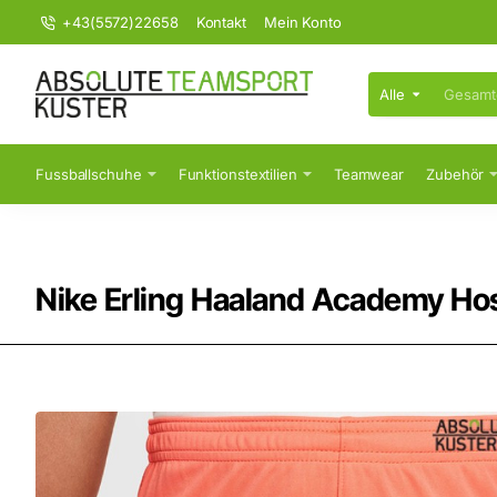
+43(5572)22658
Kontakt
Mein Konto
Alle
Gesamten
Shop
durchsuchen...
Fussballschuhe
Funktionstextilien
Teamwear
Zubehör
Nike Erling Haaland Academy Ho