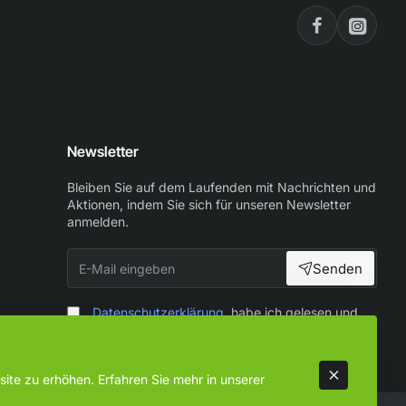
Newsletter
Bleiben Sie auf dem Laufenden mit Nachrichten und
Aktionen, indem Sie sich für unseren Newsletter
anmelden.
E-
Senden
Mail
eingeben
Datenschutzerklärung
habe ich gelesen und
zur Kenntnis genommen
ite zu erhöhen. Erfahren Sie mehr in unserer