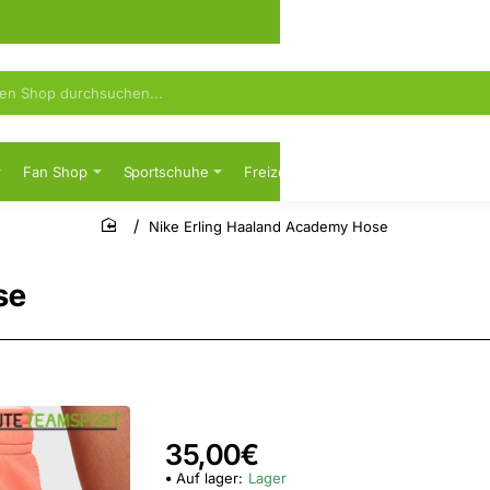
Fan Shop
Sportschuhe
Freizeit
Sicherheitsschuhe
Nike Erling Haaland Academy Hose
home
se
35,00€
Auf lager:
Lager