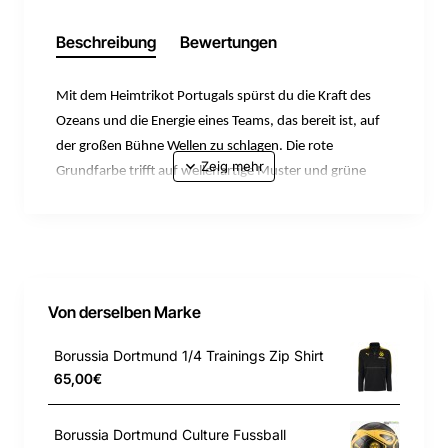
Beschreibung
Bewertungen
Mit dem Heimtrikot Portugals spürst du die Kraft des
Ozeans und die Energie eines Teams, das bereit ist, auf
der großen Bühne Wellen zu schlagen. Die rote
Grundfarbe trifft auf wellenartige Muster und grüne
Akzente – ein Symbol für die Verbindung des Landes
zum Meer und seine unerschütterliche Energie. Ein
Design für alle, die geboren wurden, um die Welt zu
entdecken und mit Herzblut zu spielen – por amor à
camisola. Dieses Replica Trikot ist für Fans gemacht: Es
Von derselben Marke
vereint den Spieler-Look mit einer lässigen Silhouette
und Details, die für Spieltag und Alltag perfekt
Borussia Dortmund 1/4 Trainings Zip Shirt
funktionieren.
65,00€
Passform: Regulär
Borussia Dortmund Culture Fussball