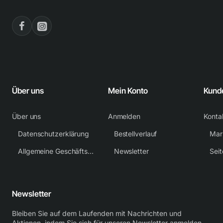
Über uns
Mein Konto
Kund
Über uns
Anmelden
Konta
Datenschutzerklärung
Bestellverlauf
Mar
Allgemeine Geschäftsbedingungen
Newsletter
Sei
Newsletter
Bleiben Sie auf dem Laufenden mit Nachrichten und
Aktionen, indem Sie sich für unseren Newsletter anmelden.