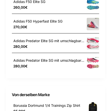
Adidas F50 Elite SG
Das Obermaterial besteht zu mindestens 50 % aus
260,00€
recycelten Materialien
BESCHLEUNIGUNG: Das SPEEDSYSTEM
Adidas F50 Hyperfast Elite SG
Außensohlendesign von PUMA kombiniert ein
270,00€
leistungsstarkes Fasermaterial mit einer Fersenkappe
außen und einem revolutionären Stollensystem für
Adidas Predator Elite SG mit umschlagbarer Zunge
maximale Energierückgabe und höhere Beschleunigung.
280,00€
TRAKTION: Eine Kombination aus FastTrax Stollen und
konischen, austauschbaren Stollen für optimale
Adidas Predator Elite SG mit umschlagbarer Zunge
280,00€
Traktion beim Beschleunigen, Stoppen und
Richtungswechseln auf verschiedenen weichen Böden
STABILITÄT: Der PWRTAPE SQD Stützrahmen stabilisiert
den Fuß im Schuh, ohne die Agilität und
Bewegungsfreiheit einzuschränken
Von derselben Marke
PWRTAPE SQD Stützrahmen stabilisiert den Fuß, ohne
Borussia Dortmund 1/4 Trainings Zip Shirt
die Beweglichkeit zu beeinträchtigen