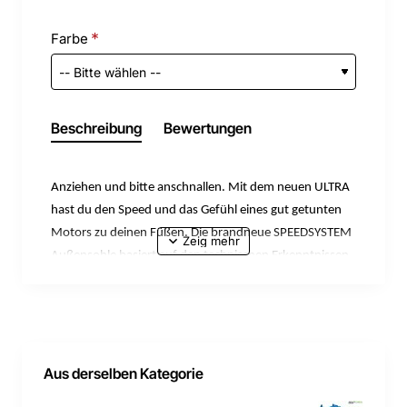
Farbe
Beschreibung
Bewertungen
Anziehen und bitte anschnallen. Mit dem neuen ULTRA
hast du den Speed und das Gefühl eines gut getunten
Motors zu deinen Füßen. Die brandneue SPEEDSYSTEM
Außensohle basiert auf den technischen Erkenntnissen
aus 23 Jahren PUMA Motorsport und bringt dich
schneller vom Anstoß zum Tor, als du sagen kannst:
Licht aus. FastTrax Stollen in Kombination mit
konischen, austauschbaren Stollen sorgen für optimale
Traktion auf verschiedenen weichen Böden.
Aus derselben Kategorie